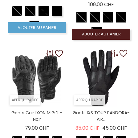
Prix
109,00 CHF
AJOUTER AU PANIER
AJOUTER AU PANIER
APERÇU RAPIDE
APERÇU RAPIDE
Gants Cuir IXON MIG 2 -
Gants IXS TOUR PANDORA-
Noir
AIR...
Prix
Prix de base
Prix
79,00 CHF
35,00 CHF
45,00 CHF