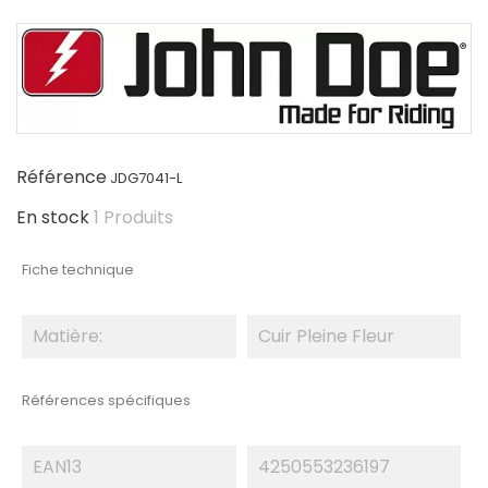
Référence
JDG7041-L
En stock
1 Produits
Fiche technique
Matière:
Cuir Pleine Fleur
Références spécifiques
EAN13
4250553236197