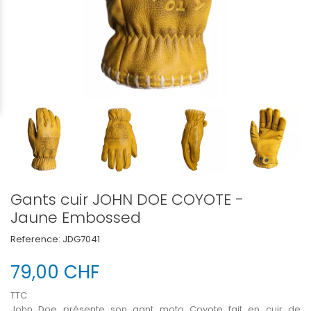
Gants cuir JOHN DOE COYOTE -
Jaune Embossed
Reference:
JDG7041
79,00 CHF
TTC
John Doe présente son gant moto Coyote
fait en cuir de