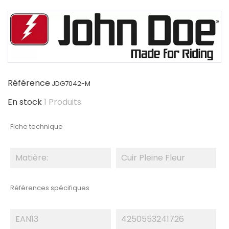
Référence
JDG7042-M
En stock
1 Produits
Fiche technique
Matière:
Cuir Pleine Fleur
Références spécifiques
EAN13
4250553241726