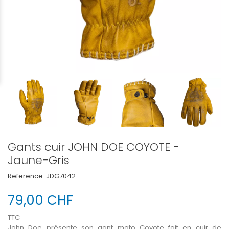
Gants cuir JOHN DOE COYOTE -
Jaune-Gris
Reference:
JDG7042
79,00 CHF
TTC
John Doe présente son gant moto Coyote
fait en cuir de