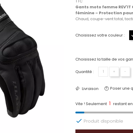
TTC
Gants moto femme REV'IT C
féminine – Protection pau
Chaud, coupe-vent total, tactil
Choisissez votre couleur :
Choisissez la taille de vos gant
Quantité :
+
−
Poser une q
Livraison
1
Vite ! Seulement
restant en 

Produit disponible