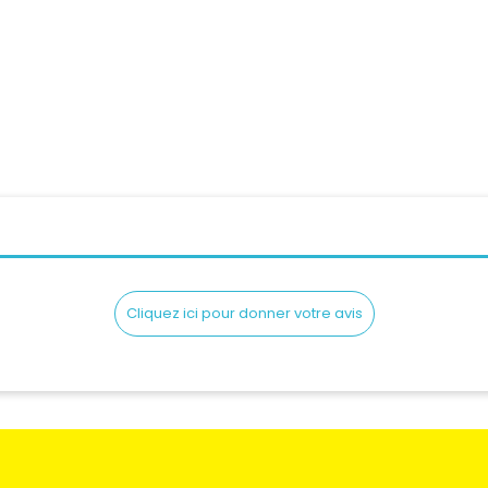
nts Hiver Femme FIVE...
Gants Femme IXS TOUR L
Prix
Prix
79,00 CHF
79,00 CHF
Cliquez ici pour donner votre avis