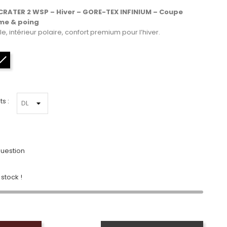
RATER 2 WSP – Hiver – GORE-TEX INFINIUM – Coupe
me & poing
e, intérieur polaire, confort premium pour l’hiver.
Noir
s :
uestion
stock !