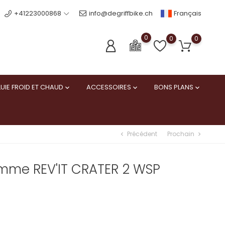
Français
+41223000868
info@degriffbike.ch
0
0
0
UIE FROID ET CHAUD
ACCESSOIRES
BONS PLANS



Précédent
Prochain
chevron_left
chevron_right
mme REV'IT CRATER 2 WSP