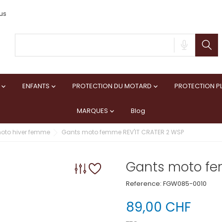
us
ENFANTS
PROTECTION DU MOTARD
PROTECTION PL



MARQUES
Blog

oto hiver femme
Gants moto femme REV'IT CRATER 2 WSP
Gants moto fe
Reference:
FGW085-0010
89,00 CHF