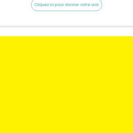
Cliquez ici pour donner votre avis
e paiement
Mentions légales
Mon compte
remplacements
Conditions générales
Mes commande
nous
Envoi & Livraison
Mes adresses
Qui sommes nous
Mes information
Blog