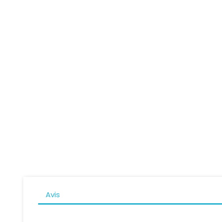
Manchon Universel GIVI TM418
Prix
69,00 CHF
Man
Avis