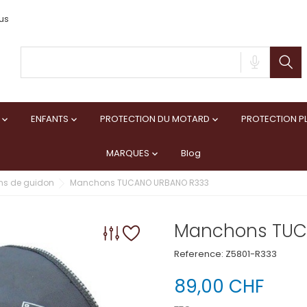
us
ENFANTS
PROTECTION DU MOTARD
PROTECTION PL



MARQUES
Blog

s de guidon
Manchons TUCANO URBANO R333
Manchons TUC
Reference:
Z5801-R333
89,00 CHF