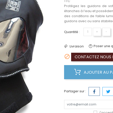
TTC
Protégez les guidons de vo
étanches à l’eau et possèdent
des conditions de faible lum
guidons avec ou sans stabilis
Quantité :
+
−
Poser une q
Livraison

CONTACTEZ NOUS P
AJOUTER AU P
Partager sur :
J'accept