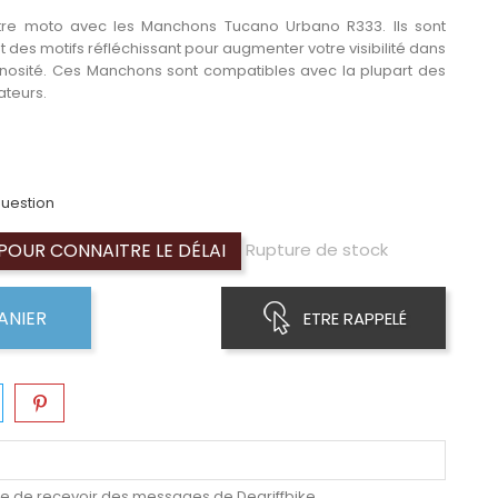
tre moto avec les Manchons Tucano Urbano R333. Ils sont
 des motifs réfléchissant pour augmenter votre visibilité dans
inosité. Ces Manchons sont compatibles avec la plupart des
ateurs.
uestion
OUR CONNAITRE LE DÉLAI
Rupture de stock
ANIER
ETRE RAPPELÉ
e de recevoir des messages de Degriffbike