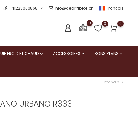
Français
+41223000868
info@degriffbike.ch
0
0
0
UIE FROID ET CHAUD
ACCESSOIRES
BONS PLANS



Prochain
chevron_right
ANO URBANO R333