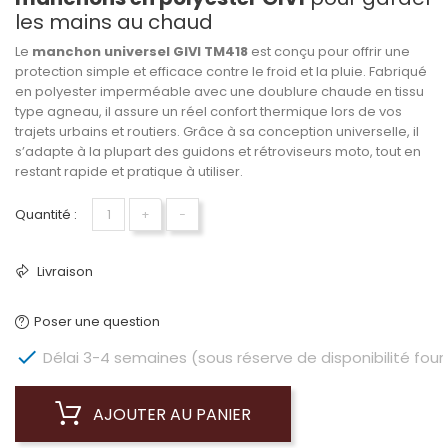
les mains au chaud
Le
manchon universel GIVI TM418
est conçu pour offrir une
protection simple et efficace contre le froid et la pluie. Fabriqué
en polyester imperméable avec une doublure chaude en tissu
type agneau, il assure un réel confort thermique lors de vos
trajets urbains et routiers. Grâce à sa conception universelle, il
s’adapte à la plupart des guidons et rétroviseurs moto, tout en
restant rapide et pratique à utiliser.
Quantité :
+
−
Livraison
Poser une question

Délai 3-4 semaines (sous réserve de disponibilité four
AJOUTER AU PANIER