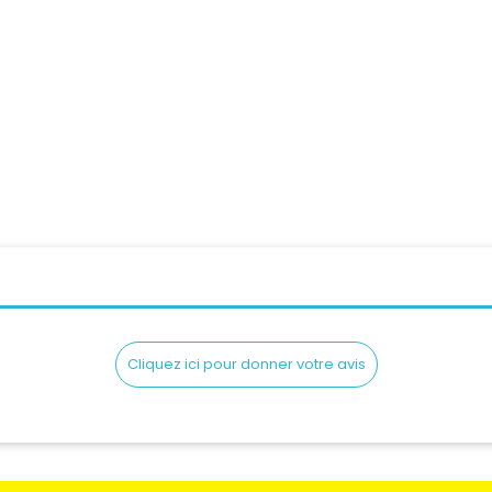
 Femme IXON RISE AIR 2...
Gants Femme IXON RISE AI
Prix
Prix
79,90 CHF
79,90 CHF
Cliquez ici pour donner votre avis