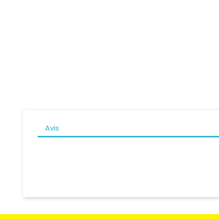
Gants Cuir DAINESE MIG 3 -...
Gants
Prix
109,95 CHF
Avis