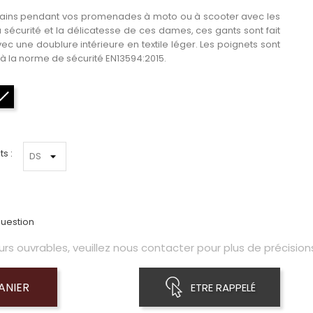
ains pendant vos promenades à moto ou à scooter avec les
 sécurité et la délicatesse de ces dames, ces gants sont fait
vec une doublure intérieure en textile léger. Les poignets sont
 à la norme de sécurité EN13594:2015.
Noir
s :
uestion
s ouvrables, veuillez nous contacter pour plus de précisions
ANIER
ETRE RAPPELÉ