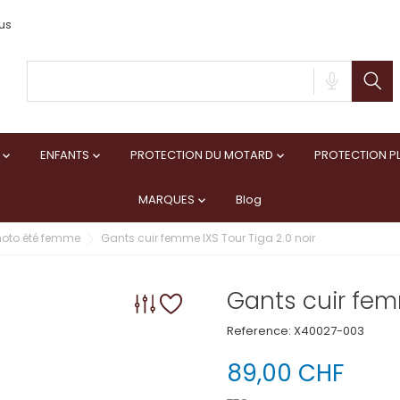
us
ENFANTS
PROTECTION DU MOTARD
PROTECTION PL



MARQUES
Blog

oto été femme
Gants cuir femme IXS Tour Tiga 2.0 noir
Gants cuir femm
Reference:
X40027-003
89,00 CHF