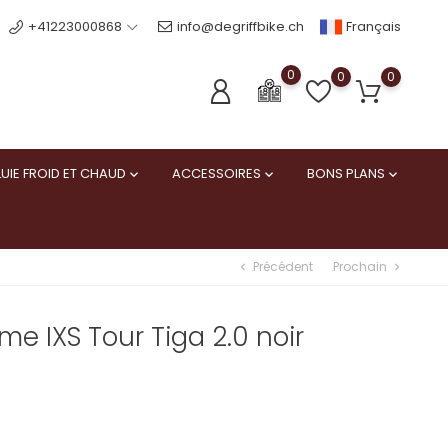
Français
+41223000868
info@degriffbike.ch
0
0
0
UIE FROID ET CHAUD
ACCESSOIRES
BONS PLANS



Précédent
Prochain
chevron_left
chevron_right
e IXS Tour Tiga 2.0 noir