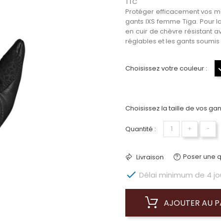
TTC
Protéger efficacement vos m
gants IXS femme Tiga. Pour la
en cuir de chèvre résistant a
réglables et les gants soumis
Choisissez votre couleur :
Choisissez la taille de vos gant
Quantité :
+
−
Poser une q
Livraison

Délai minimum de 4 jour
AJOUTER AU P