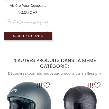
Visière Pour Casque...
Prix
50,00 CHF
Coloré (non homologué)
 homologué), Écran miroir or (non homologué)
AJOUTER AU PANIER
omologué), Écran miroir argent (non homologué)
e (homologué), Visiére homologuée (ECE-2206)
4 AUTRES PRODUITS DANS LA MÊME
CATÉGORIE :
mologué), Écran fumé foncé 100% (non homologué)
Découvrez tous nos nouveaux produits au meilleur prix
homologué), Écran miroir bleu (non homologué)